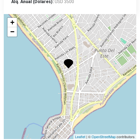
Alq. Anual (Dólares):
USD 3500
+
−
Leaflet
| ©
OpenStreetMap
contributors