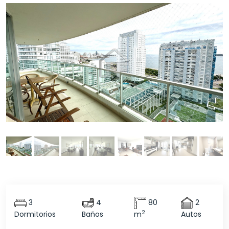
3
4
80
2
2
Dormitorios
Baños
m
Autos