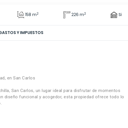
2
2
158 m
226 m
Si
GASTOS Y IMPUESTOS
ad, en San Carlos
illa, San Carlos, un lugar ideal para disfrutar de momentos
un diseño funcional y acogedor, esta propiedad ofrece todo lo
.