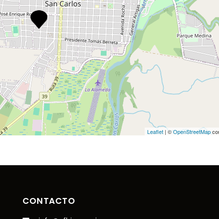
Leaflet
| ©
OpenStreetMap
con
CONTACTO