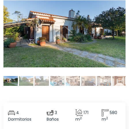
4
3
171
580
2
2
Dormitorios
Baños
m
m