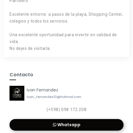
Parrillero.
Excelente entorno: a pasos de la playa, Shopping Center,
colegios y todos los servicios.
Una excelente oportunidad para invertir en calidad de
vida.
No dejes de visitarla.
Contacto
Ivan Fernandez
ivan_fernandez10@hotmail.com
(+598) 098 172 208
Whatsapp